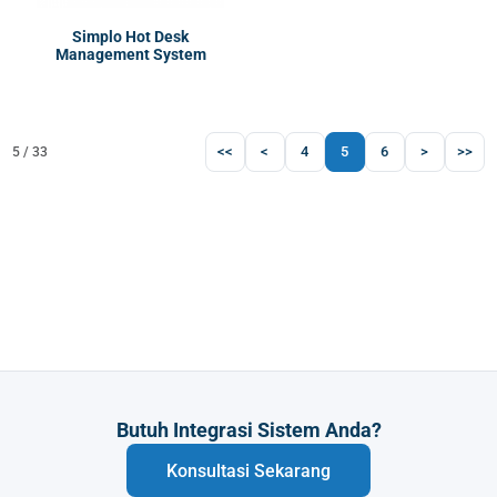
Simplo Hot Desk
Management System
<<
<
4
5
6
>
>>
5 / 33
Butuh Integrasi Sistem Anda?
Konsultasi Sekarang