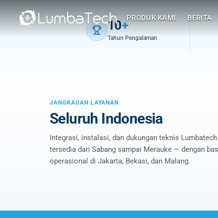
System Integrator Security Sy
Jaga
Protect
PRODUK KAMI
BERITA
10
+
Mereka
Your
Tahun Pengalaman
Tetap
Valuable
Aman
Assets
JANGKAUAN LAYANAN
Seluruh Indonesia
Maintanance
With Anti Theft Digital
Sistem Keamanan
Door Lock
Integrasi, instalasi, dan dukungan teknis Lumbatech
dengan Ahlinya
tersedia dari Sabang sampai Merauke — dengan bas
Learn More
operasional di Jakarta, Bekasi, dan Malang.
Learn More