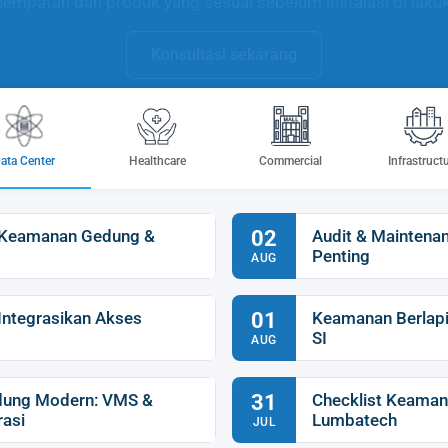
empatan dan produk yang sesuai sebelum instalasi di laku
Konsultasi sekarang
ata Center
Healthcare
Commercial
Infrastruct
m Keamanan Gedung &
02
Audit & Mainten
Penting
AUG
Integrasikan Akses
01
Keamanan Berlapi
SI
AUG
dung Modern: VMS &
31
Checklist Keamana
rasi
Lumbatech
JUL