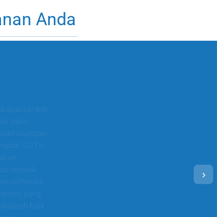
anan Anda
ebagai sarana
n yaitu
alam ruangan
gital, CCTV,
dakan
as terbaik
›
gan software
memori yang
mbatech baik