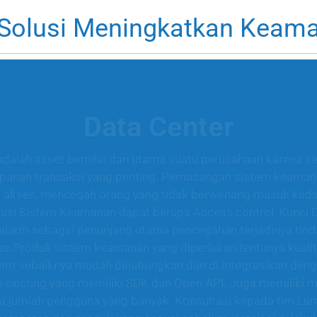
 Solusi Meningkatkan Keam
Data Center
adalah asset bernilai dan utama suatu perusahaan karena s
panan transaksi yang penting. Pemasangan sistem keamana
akses, mencegah orang yang tidak berwenang masuk ked
lusi Sistem Keamanan dapat berupa Access control, Kunci Di
alarm sebagai penunjang utama pencegahan terjadinya tin
tas.Produk sistem keamanan yang diperlukan tentunya kualit
em sebaiknya mudah dihubungkan dan di integrasikan den
existing yang memiliki SDK dan Open API. Juga memiliki 
a jumlah pengguna yang banyak. Konsultasi kepada tim Lu