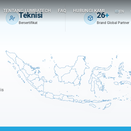
stem Jakarta — Lumbatech
TENTANG LUMBATECH
FAQ
HUBUNGI KAMI
ID
|
EN
Teknisi
26
+
Bersertifikat
Brand Global Partner
is