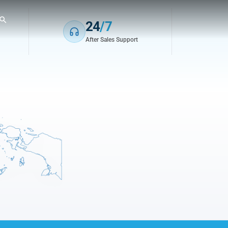
24
/7
After Sales Support