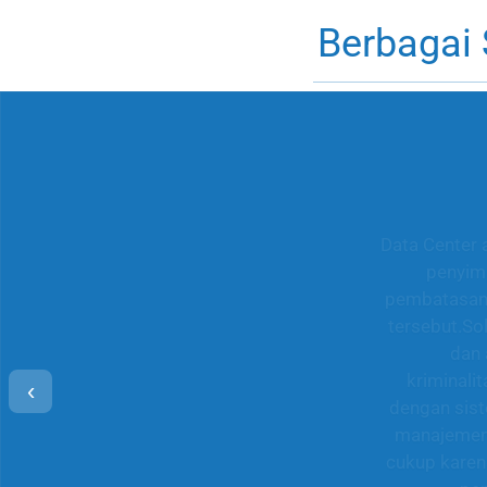
Berbagai
Data Center 
penyim
pembatasan 
tersebut.So
dan 
kriminali
‹
dengan sist
manajemen 
cukup karen