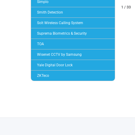
Simplo
1 / 33
Smith Detection
Solt Wireless Calling System
Suprema Biometrics & Security
TOA
Wisenet CCTV by Samsung
Yale Digital Door Lock
ZKTeco