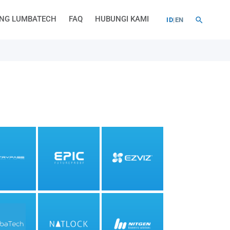
NG LUMBATECH
FAQ
HUBUNGI KAMI
ID
|
EN