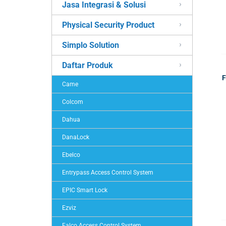
Jasa Integrasi & Solusi
Physical Security Product
Simplo Solution
Daftar Produk
F
Came
Colcom
Dahua
DanaLock
Ebelco
Entrypass Access Control System
EPIC Smart Lock
Ezviz
Falco Access Control System