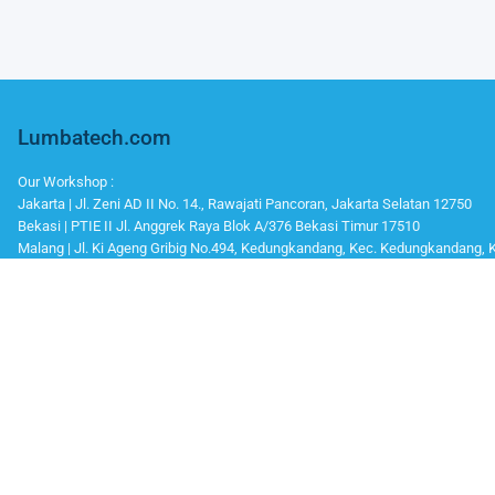
Lumbatech.com
Our Workshop :
Jakarta | Jl. Zeni AD II No. 14., Rawajati Pancoran, Jakarta Selatan 12750
Bekasi | PTIE II Jl. Anggrek Raya Blok A/376 Bekasi Timur 17510
Malang | Jl. Ki Ageng Gribig No.494, Kedungkandang, Kec. Kedungkandang,
Whatsapp / Telegram
Marketing I : 0811-881-901
Bantuan Teknisi (After Sales) : 0811-9006-160
Office Number
Telp : 021 799 6121