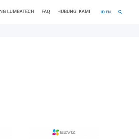
NG LUMBATECH
FAQ
HUBUNGI KAMI
ID
|
EN