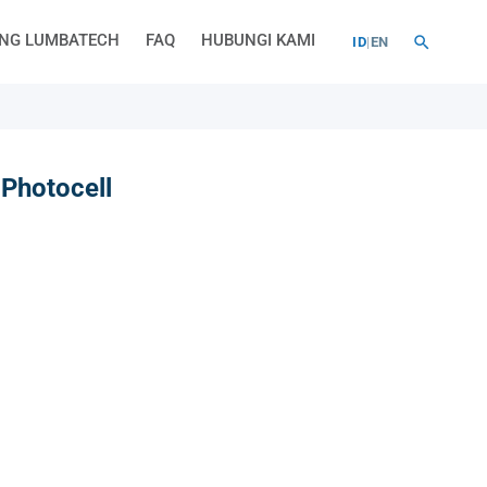
NG LUMBATECH
FAQ
HUBUNGI KAMI
ID
|
EN
 Photocell