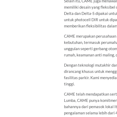
Selain itu, CAME juga menawarka
memiliki desain yang fleksibel
Delta dan Delta-S dipakai unt
untuk photocell DIR untuk dipa
memberikan fleksibilitas dala
CAME merupakan perusahaan man
kebutuhan, termasuk perumahan
unggulan seperti gerbang otoma
rumah, keamanan anti maling, d
Dengan teknologi mutakhir dan
dirancang khusus untuk menggera
fasilitas parkir. Kami menyedi
tinggi.
CAME telah mendapatkan sertifik
Lumba, CAME punya komitmen y
bahannya dari pemasok lokal I
pengalaman selama lebih dari 4