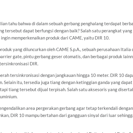
lian tahu bahwa di dalam sebuah gerbang penghalang terdapat berb
 tersebut dapat berfungsi dengan baik? Salah satu perangkat yang 
ch ingin memperkenalkan produk dari CAME, yaitu DIR 10.
roduk yang diluncurkan oleh CAME S.p.A., sebuah perusahaan Italia 
rier gate, pintu gerbang geser otomatis, dan berbagai produk lainn
tersinkronisasi DIR.
merah tersinkronisasi dengan jangkauan hingga 10 meter. DIR 10 dap
. Selain itu, tersedia juga tiang dengan ketinggian ganda yang dapat
tapi tiang tersebut dijual terpisah. Salah satu aksesoris yang diser
luminium.
engendalikan area pergerakan gerbang agar tetap terkendali denga
onkan, DIR 10 mampu bertahan dari gangguan sinyal dari luar sehing