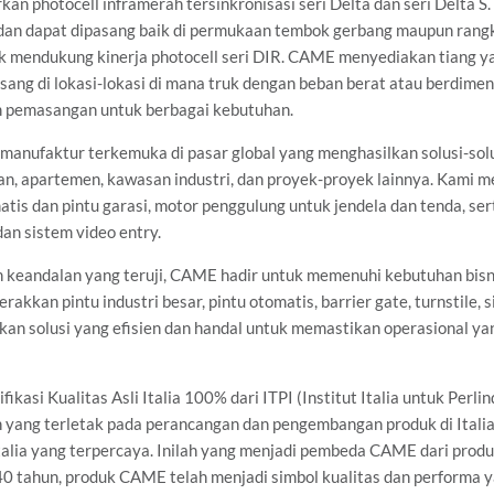
n photocell inframerah tersinkronisasi seri Delta dan seri Delta S. 
 dan dapat dipasang baik di permukaan tembok gerbang maupun rangka
uk mendukung kinerja photocell seri DIR. CAME menyediakan tiang ya
sang di lokasi-lokasi di mana truk dengan beban berat atau berdimens
m pemasangan untuk berbagai kebutuhan.
ufaktur terkemuka di pasar global yang menghasilkan solusi-solus
, apartemen, kawasan industri, dan proyek-proyek lainnya. Kami 
tis dan pintu garasi, motor penggulung untuk jendela dan tenda, ser
an sistem video entry.
 keandalan yang teruji, CAME hadir untuk memenuhi kebutuhan bisni
kkan pintu industri besar, pintu otomatis, barrier gate, turnstile, 
akan solusi yang efisien dan handal untuk memastikan operasional y
asi Kualitas Asli Italia 100% dari ITPI (Institut Italia untuk Perli
ang terletak pada perancangan dan pengembangan produk di Italia
talia yang terpercaya. Inilah yang menjadi pembeda CAME dari prod
0 tahun, produk CAME telah menjadi simbol kualitas dan performa ya