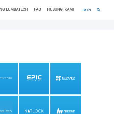
NG LUMBATECH
FAQ
HUBUNGI KAMI
ID
|
EN