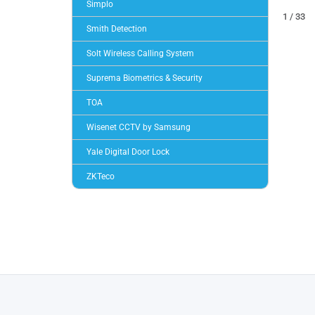
Simplo
1 / 33
Smith Detection
Solt Wireless Calling System
Suprema Biometrics & Security
TOA
Wisenet CCTV by Samsung
Yale Digital Door Lock
ZKTeco