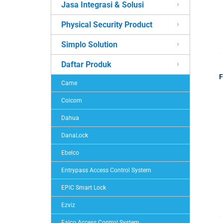
Jasa Integrasi & Solusi
Physical Security Product
Simplo Solution
Daftar Produk
F
Came
Colcom
Dahua
DanaLock
Ebelco
Entrypass Access Control System
EPIC Smart Lock
Ezviz
Falco Access Control System