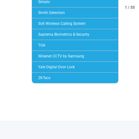
Simplo
1 / 33
Smith Detection
Solt Wireless Calling System
Suprema Biometrics & Security
TOA
Wisenet CCTV by Samsung
Yale Digital Door Lock
ZKTeco