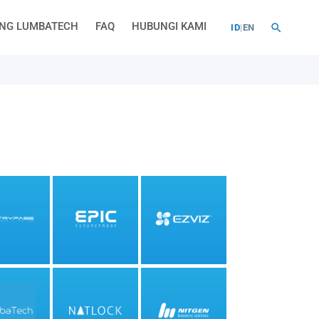
NG LUMBATECH
FAQ
HUBUNGI KAMI
ID
|
EN