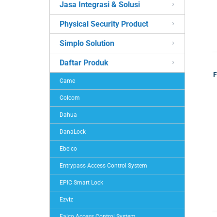
Jasa Integrasi & Solusi
Physical Security Product
Simplo Solution
Daftar Produk
F
Came
Colcom
Dahua
DanaLock
Ebelco
Entrypass Access Control System
EPIC Smart Lock
Ezviz
Falco Access Control System