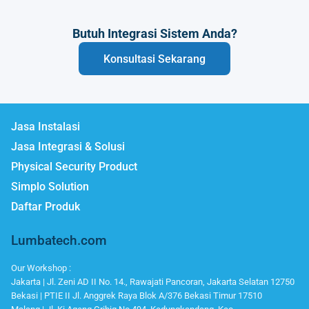
Butuh Integrasi Sistem Anda?
Konsultasi Sekarang
Jasa Instalasi
Jasa Integrasi & Solusi
Physical Security Product
Simplo Solution
Daftar Produk
Lumbatech.com
Our Workshop :
Jakarta | Jl. Zeni AD II No. 14., Rawajati Pancoran, Jakarta Selatan 12750
Bekasi | PTIE II Jl. Anggrek Raya Blok A/376 Bekasi Timur 17510