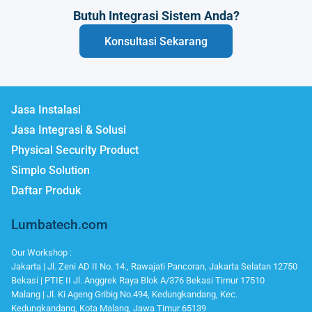
Butuh Integrasi Sistem Anda?
Konsultasi Sekarang
Jasa Instalasi
Jasa Integrasi & Solusi
Physical Security Product
Simplo Solution
Daftar Produk
Lumbatech.com
Our Workshop :
Jakarta | Jl. Zeni AD II No. 14., Rawajati Pancoran, Jakarta Selatan 12750
Bekasi | PTIE II Jl. Anggrek Raya Blok A/376 Bekasi Timur 17510
Malang | Jl. Ki Ageng Gribig No.494, Kedungkandang, Kec.
Kedungkandang, Kota Malang, Jawa Timur 65139