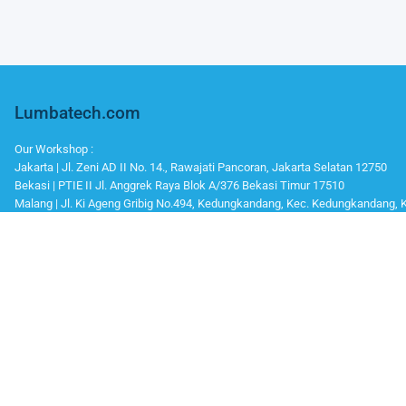
Lumbatech.com
Our Workshop :
Jakarta | Jl. Zeni AD II No. 14., Rawajati Pancoran, Jakarta Selatan 12750
Bekasi | PTIE II Jl. Anggrek Raya Blok A/376 Bekasi Timur 17510
Malang | Jl. Ki Ageng Gribig No.494, Kedungkandang, Kec. Kedungkandang,
Whatsapp / Telegram
Marketing I : 0811-881-901
Bantuan Teknisi (After Sales) : 0811-9006-160
Office Number
Telp : 021 799 6121