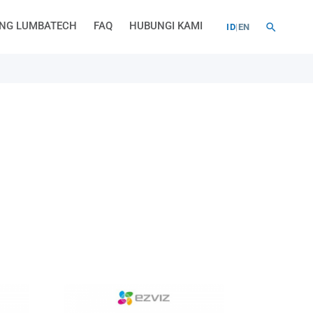
NG LUMBATECH
FAQ
HUBUNGI KAMI
ID
|
EN