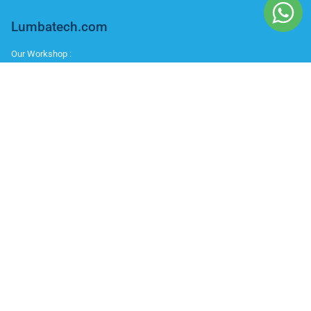
Lumbatech.com
Our Workshop :
Jakarta | Jl. Zeni AD II No. 14., Rawajati Pancoran, Jakarta Selatan 12750
Bekasi | PTIE II Jl. Anggrek Raya Blok A/376 Bekasi Timur 17510
Malang | Jl. Ki Ageng Gribig No.494, Kedungkandang, Kec.
Kedungkandang, Kota Malang, Jawa Timur 65139
Whatsapp / Telegram
Marketing I : 0811-881-901
Bantuan Teknisi (After Sales) : 0811-9006-160
Office Number
Telp : 021 799 6121
IKUTI KAMI
Instagram
Youtube
Facebook
Twitter