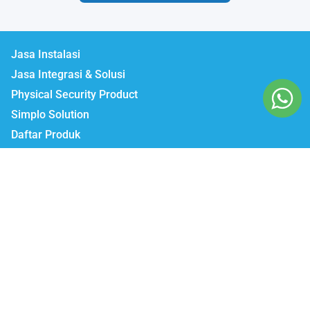
Jasa Instalasi
Jasa Integrasi & Solusi
Physical Security Product
Simplo Solution
Daftar Produk
Lumbatech.com
Our Workshop :
Jakarta | Jl. Zeni AD II No. 14., Rawajati Pancoran, Jakarta Selatan 12750
Bekasi | PTIE II Jl. Anggrek Raya Blok A/376 Bekasi Timur 17510
Malang | Jl. Ki Ageng Gribig No.494, Kedungkandang, Kec.
Kedungkandang, Kota Malang, Jawa Timur 65139
Whatsapp / Telegram
Marketing I : 0811-881-901