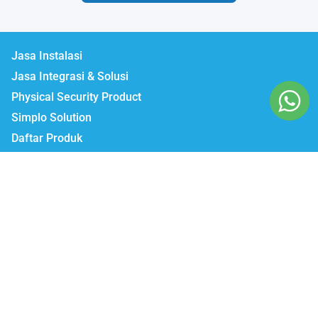
Jasa Instalasi
Jasa Integrasi & Solusi
Physical Security Product
Simplo Solution
Daftar Produk
Lumbatech.com
Our Workshop :
Jakarta | Jl. Zeni AD II No. 14., Rawajati Pancoran, Jakarta Selatan 12750
Bekasi | PTIE II Jl. Anggrek Raya Blok A/376 Bekasi Timur 17510
Malang | Jl. Ki Ageng Gribig No.494, Kedungkandang, Kec.
Kedungkandang, Kota Malang, Jawa Timur 65139
Whatsapp / Telegram
Marketing I : 0811-881-901