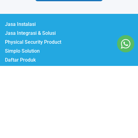
Jasa Instalasi
Jasa Integrasi & Solusi
Physical Security Product
Simplo Solution
Daftar Produk
Lumbatech.com
Our Workshop :
Jakarta | Jl. Zeni AD II No. 14., Rawajati Pancoran, Jakarta Selatan 12750
Bekasi | PTIE II Jl. Anggrek Raya Blok A/376 Bekasi Timur 17510
Malang | Jl. Ki Ageng Gribig No.494, Kedungkandang, Kec.
Kedungkandang, Kota Malang, Jawa Timur 65139
Whatsapp / Telegram
Marketing I : 0811-881-901