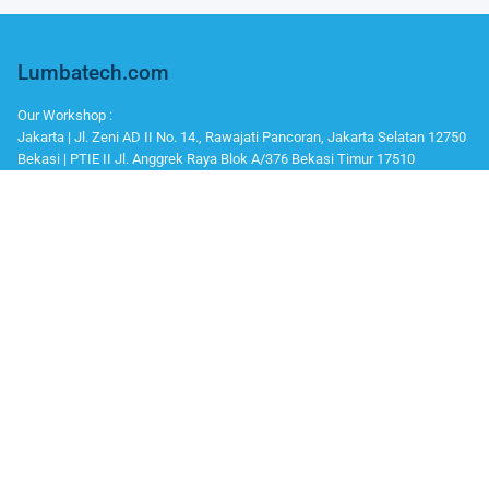
Lumbatech.com
Our Workshop :
Jakarta | Jl. Zeni AD II No. 14., Rawajati Pancoran, Jakarta Selatan 12750
Bekasi | PTIE II Jl. Anggrek Raya Blok A/376 Bekasi Timur 17510
Malang | Jl. Ki Ageng Gribig No.494, Kedungkandang, Kec. Kedungkandang,
Whatsapp / Telegram
Marketing I : 0811-881-901
Bantuan Teknisi (After Sales) : 0811-9006-160
Office Number
Telp : 021 799 6121