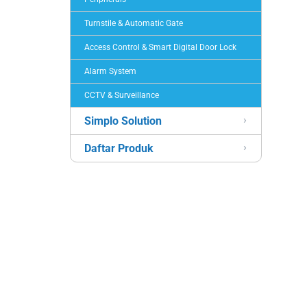
Turnstile & Automatic Gate
Access Control & Smart Digital Door Lock
Alarm System
CCTV & Surveillance
Simplo Solution
Daftar Produk