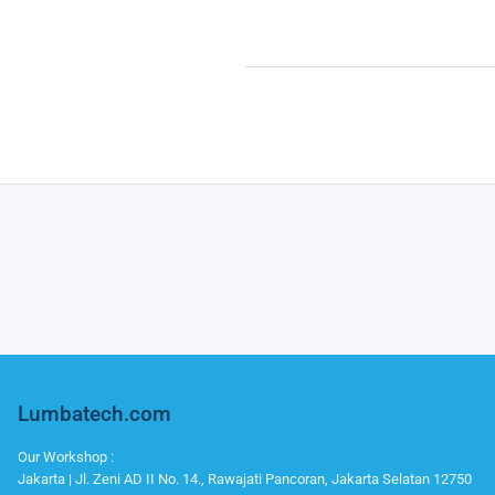
Lumbatech.com
Our Workshop :
Jakarta | Jl. Zeni AD II No. 14., Rawajati Pancoran, Jakarta Selatan 12750