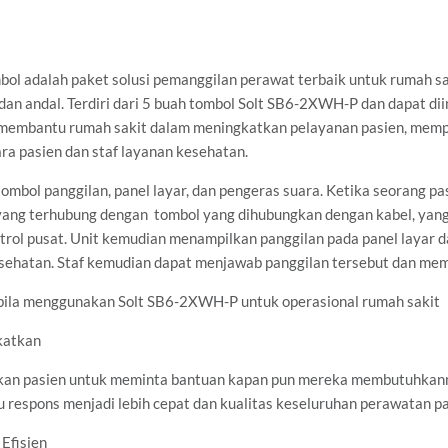
ol adalah paket solusi pemanggilan perawat terbaik untuk rumah 
 dan andal. Terdiri dari 5 buah tombol Solt SB6-2XWH-P dan dapat di
ni membantu rumah sakit dalam meningkatkan pelayanan pasien, memp
a pasien dan staf layanan kesehatan.
an tombol panggilan, panel layar, dan pengeras suara. Ketika seorang
ang terhubung dengan tombol yang dihubungkan dengan kabel, yang
ntrol pusat. Unit kemudian menampilkan panggilan pada panel layar 
sehatan. Staf kemudian dapat menjawab panggilan tersebut dan mem
ila menggunakan Solt SB6-2XWH-P untuk operasional rumah sakit
katkan
n pasien untuk meminta bantuan kapan pun mereka membutuhkann
u respons menjadi lebih cepat dan kualitas keseluruhan perawatan p
Efisien