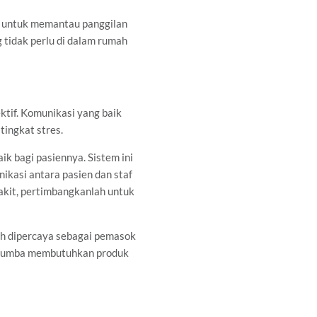
t untuk memantau panggilan
 tidak perlu di dalam rumah
tif. Komunikasi yang baik
ingkat stres.
k bagi pasiennya. Sistem ini
kasi antara pasien dan staf
akit, pertimbangkanlah untuk
ah dipercaya sebagai pemasok
at Lumba membutuhkan produk