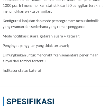
1000 pcs. Ini menampilkan statistik dari 50 panggilan terakhir,
menunjukkan waktu panggilan;
Konfigurasi lanjutan dan mode pemrograman: menu simbolik
yang nyaman dan sederhana yang ramah pengguna;
Mode notifikasi: suara, getaran, suara + getaran;
Pengingat panggilan yang tidak terlayani;
Dimungkinkan untuk menonaktifkan sementara penerimaan
sinyal dari tombol tertentu;
Indikator status baterai
SPESIFIKASI