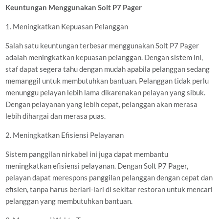
Keuntungan Menggunakan Solt P7 Pager
1. Meningkatkan Kepuasan Pelanggan
Salah satu keuntungan terbesar menggunakan Solt P7 Pager
adalah meningkatkan kepuasan pelanggan. Dengan sistem ini,
staf dapat segera tahu dengan mudah apabila pelanggan sedang
memanggil untuk membutuhkan bantuan. Pelanggan tidak perlu
menunggu pelayan lebih lama dikarenakan pelayan yang sibuk.
Dengan pelayanan yang lebih cepat, pelanggan akan merasa
lebih dihargai dan merasa puas.
2. Meningkatkan Efisiensi Pelayanan
Sistem panggilan nirkabel ini juga dapat membantu
meningkatkan efisiensi pelayanan. Dengan Solt P7 Pager,
pelayan dapat merespons panggilan pelanggan dengan cepat dan
efisien, tanpa harus berlari-lari di sekitar restoran untuk mencari
pelanggan yang membutuhkan bantuan.