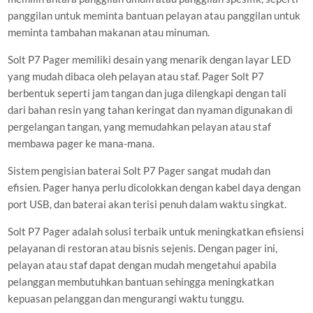
panggilan untuk meminta bantuan pelayan atau panggilan untuk
meminta tambahan makanan atau minuman.
Solt P7 Pager memiliki desain yang menarik dengan layar LED
yang mudah dibaca oleh pelayan atau staf. Pager Solt P7
berbentuk seperti jam tangan dan juga dilengkapi dengan tali
dari bahan resin yang tahan keringat dan nyaman digunakan di
pergelangan tangan, yang memudahkan pelayan atau staf
membawa pager ke mana-mana.
Sistem pengisian baterai Solt P7 Pager sangat mudah dan
efisien. Pager hanya perlu dicolokkan dengan kabel daya dengan
port USB, dan baterai akan terisi penuh dalam waktu singkat.
Solt P7 Pager adalah solusi terbaik untuk meningkatkan efisiensi
pelayanan di restoran atau bisnis sejenis. Dengan pager ini,
pelayan atau staf dapat dengan mudah mengetahui apabila
pelanggan membutuhkan bantuan sehingga meningkatkan
kepuasan pelanggan dan mengurangi waktu tunggu.