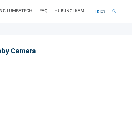
NG LUMBATECH
FAQ
HUBUNGI KAMI
ID
|
EN
aby Camera