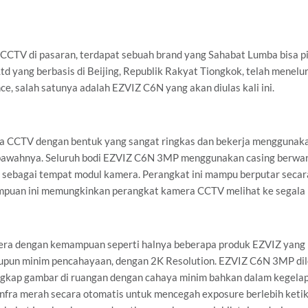
 CCTV di pasaran, terdapat sebuah brand yang Sahabat Lumba bisa pi
 yang berbasis di Beijing, Republik Rakyat Tiongkok, telah menelu
e, salah satunya adalah EZVIZ C6N yang akan diulas kali ini.
CCTV dengan bentuk yang sangat ringkas dan bekerja menggunakan
bawahnya. Seluruh bodi EZVIZ C6N 3MP menggunakan casing berwar
i sebagai tempat modul kamera. Perangkat ini mampu berputar secar
mpuan ini memungkinkan perangkat kamera CCTV melihat ke segala pe
ra dengan kemampuan seperti halnya beberapa produk EZVIZ yan
upun minim pencahayaan, dengan 2K Resolution. EZVIZ C6N 3MP dile
gkap gambar di ruangan dengan cahaya minim bahkan dalam kegelap
nfra merah secara otomatis untuk mencegah exposure berlebih keti