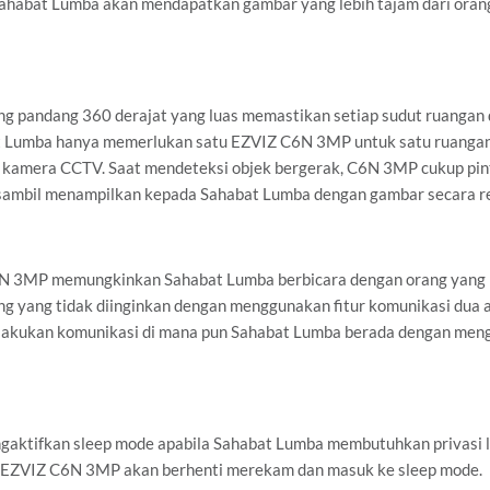
Sahabat Lumba akan mendapatkan gambar yang lebih tajam dari ora
g pandang 360 derajat yang luas memastikan setiap sudut ruangan 
t Lumba hanya memerlukan satu EZVIZ C6N 3MP untuk satu ruangan
amera CCTV. Saat mendeteksi objek bergerak, C6N 3MP cukup pin
 sambil menampilkan kepada Sahabat Lumba dengan gambar secara re
C6N 3MP memungkinkan Sahabat Lumba berbicara dengan orang yang 
g yang tidak diinginkan dengan menggunakan fitur komunikasi dua 
akukan komunikasi di mana pun Sahabat Lumba berada dengan men
aktifkan sleep mode apabila Sahabat Lumba membutuhkan privasi le
, EZVIZ C6N 3MP akan berhenti merekam dan masuk ke sleep mode.