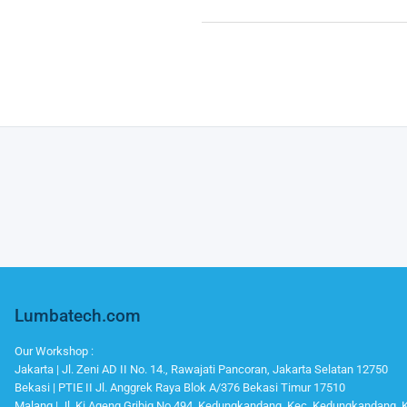
Lumbatech.com
Our Workshop :
Jakarta | Jl. Zeni AD II No. 14., Rawajati Pancoran, Jakarta Selatan 12750
Bekasi | PTIE II Jl. Anggrek Raya Blok A/376 Bekasi Timur 17510
Malang | Jl. Ki Ageng Gribig No.494, Kedungkandang, Kec. Kedungkandang,