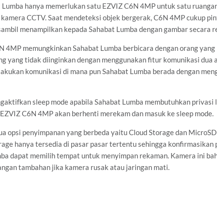
t Lumba hanya memerlukan satu EZVIZ C6N 4MP untuk satu ruangan
amera CCTV. Saat mendeteksi objek bergerak, C6N 4MP cukup pin
 sambil menampilkan kepada Sahabat Lumba dengan gambar secara re
C6N 4MP memungkinkan Sahabat Lumba berbicara dengan orang yang 
g yang tidak diinginkan dengan menggunakan fitur komunikasi dua 
akukan komunikasi di mana pun Sahabat Lumba berada dengan men
aktifkan sleep mode apabila Sahabat Lumba membutuhkan privasi le
, EZVIZ C6N 4MP akan berhenti merekam dan masuk ke sleep mode.
 opsi penyimpanan yang berbeda yaitu Cloud Storage dan MicroSD
ge hanya tersedia di pasar pasar tertentu sehingga konfirmasikan
mba dapat memilih tempat untuk menyimpan rekaman. Kamera ini ba
angan tambahan jika kamera rusak atau jaringan mati.