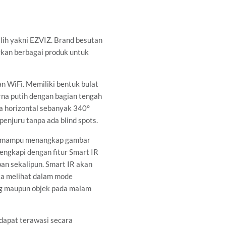
lih yakni EZVIZ. Brand besutan
rkan berbagai produk untuk
 WiFi. Memiliki bentuk bulat
na putih dengan bagian tengah
a horizontal sebanyak 340°
njuru tanpa ada blind spots.
g mampu menangkap gambar
ngkapi dengan fitur Smart IR
an sekalipun. Smart IR akan
ka melihat dalam mode
ng maupun objek pada malam
dapat terawasi secara