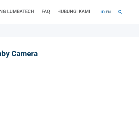
NG LUMBATECH
FAQ
HUBUNGI KAMI
ID
|
EN
aby Camera