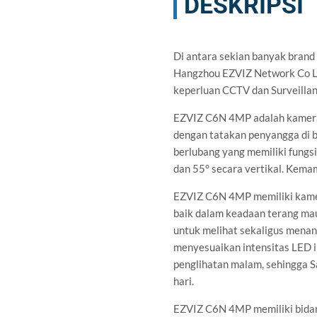
DESKRIPSI
Di antara sekian banyak brand
Hangzhou EZVIZ Network Co Ltd
keperluan CCTV dan Surveillanc
EZVIZ C6N 4MP adalah kamera 
dengan tatakan penyangga di 
berlubang yang memiliki fungs
dan 55° secara vertikal. Kema
EZVIZ C6N 4MP memiliki kame
baik dalam keadaan terang ma
untuk melihat sekaligus menan
menyesuaikan intensitas LED i
penglihatan malam, sehingga 
hari.
EZVIZ C6N 4MP memiliki bidan