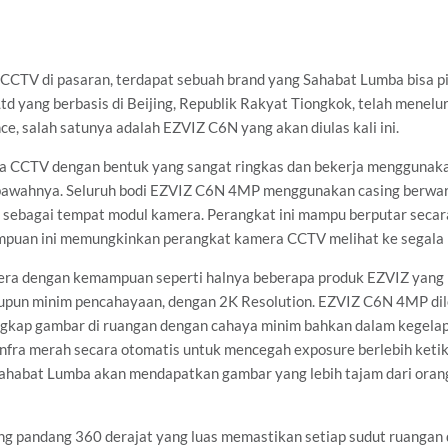
 CCTV di pasaran, terdapat sebuah brand yang Sahabat Lumba bisa pi
 yang berbasis di Beijing, Republik Rakyat Tiongkok, telah menelu
e, salah satunya adalah EZVIZ C6N yang akan diulas kali ini.
CCTV dengan bentuk yang sangat ringkas dan bekerja menggunakan
bawahnya. Seluruh bodi EZVIZ C6N 4MP menggunakan casing berwar
i sebagai tempat modul kamera. Perangkat ini mampu berputar secar
mpuan ini memungkinkan perangkat kamera CCTV melihat ke segala pe
ra dengan kemampuan seperti halnya beberapa produk EZVIZ yan
upun minim pencahayaan, dengan 2K Resolution. EZVIZ C6N 4MP dile
gkap gambar di ruangan dengan cahaya minim bahkan dalam kegelap
nfra merah secara otomatis untuk mencegah exposure berlebih keti
Sahabat Lumba akan mendapatkan gambar yang lebih tajam dari ora
g pandang 360 derajat yang luas memastikan setiap sudut ruangan 