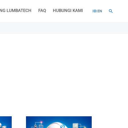
NG LUMBATECH
FAQ
HUBUNGI KAMI
ID
|
EN