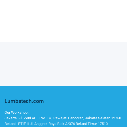
Lumbatech.com
Our Workshop :
Jakarta | Jl. Zeni AD II No. 14., Rawajati Pancoran, Jakarta Selatan 12750
Bekasi | PTIE II Jl. Anggrek Raya Blok A/376 Bekasi Timur 17510