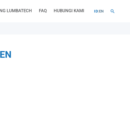
NG LUMBATECH
FAQ
HUBUNGI KAMI
ID
|
EN
MEN