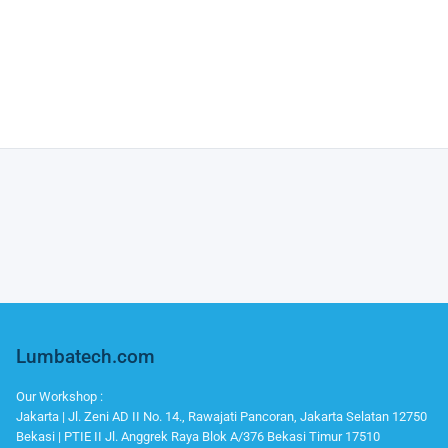
Lumbatech.com
Our Workshop :
Jakarta | Jl. Zeni AD II No. 14., Rawajati Pancoran, Jakarta Selatan 12750
Bekasi | PTIE II Jl. Anggrek Raya Blok A/376 Bekasi Timur 17510