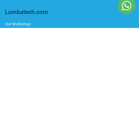
Lumbatech.com
Our Workshop :
Jakarta | Jl. Zeni AD II No. 14., Rawajati Pancoran, Jakarta Selatan 12750
Bekasi | PTIE II Jl. Anggrek Raya Blok A/376 Bekasi Timur 17510
Malang | Jl. Ki Ageng Gribig No.494, Kedungkandang, Kec.
Kedungkandang, Kota Malang, Jawa Timur 65139
Whatsapp / Telegram
Marketing I : 0811-881-901
Bantuan Teknisi (After Sales) : 0811-9006-160
Office Number
Telp : 021 799 6121
IKUTI KAMI
Instagram
Youtube
Facebook
Twitter