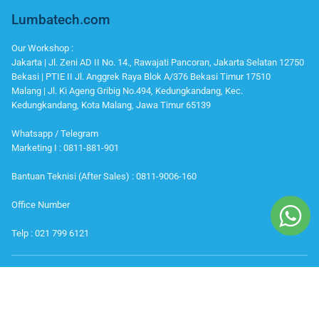
Lumbatech.com
Our Workshop :
Jakarta | Jl. Zeni AD II No. 14., Rawajati Pancoran, Jakarta Selatan 12750
Bekasi | PTIE II Jl. Anggrek Raya Blok A/376 Bekasi Timur 17510
Malang | Jl. Ki Ageng Gribig No.494, Kedungkandang, Kec.
Kedungkandang, Kota Malang, Jawa Timur 65139
Whatsapp / Telegram
Marketing I : 0811-881-901
Bantuan Teknisi (After Sales) : 0811-9006-160
Office Number
Telp : 021 799 6121
IKUTI KAMI
Instagram
Youtube
Facebook
Twitter