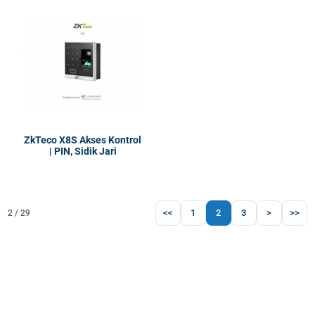
ZkTeco X8S Akses Kontrol
| PIN, Sidik Jari
<<
1
2
3
>
>>
2 / 29