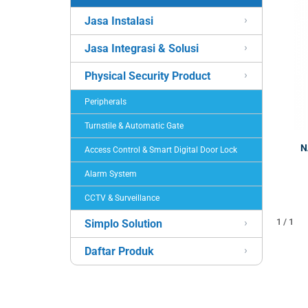
Jasa Instalasi
Jasa Integrasi & Solusi
Physical Security Product
Peripherals
Turnstile & Automatic Gate
N
Access Control & Smart Digital Door Lock
Alarm System
CCTV & Surveillance
1 / 1
Simplo Solution
Daftar Produk