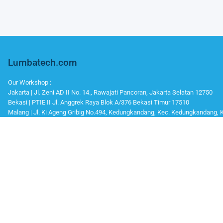
Lumbatech.com
Our Workshop :
Jakarta | Jl. Zeni AD II No. 14., Rawajati Pancoran, Jakarta Selatan 12750
Bekasi | PTIE II Jl. Anggrek Raya Blok A/376 Bekasi Timur 17510
Malang | Jl. Ki Ageng Gribig No.494, Kedungkandang, Kec. Kedungkandang,
Whatsapp / Telegram
Marketing I : 0811-881-901
Bantuan Teknisi (After Sales) : 0811-9006-160
Office Number
Telp : 021 799 6121