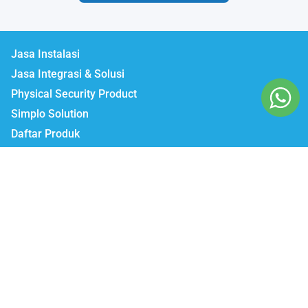
Jasa Instalasi
Jasa Integrasi & Solusi
Physical Security Product
Simplo Solution
Daftar Produk
Lumbatech.com
Our Workshop :
Jakarta | Jl. Zeni AD II No. 14., Rawajati Pancoran, Jakarta Selatan 12750
Bekasi | PTIE II Jl. Anggrek Raya Blok A/376 Bekasi Timur 17510
Malang | Jl. Ki Ageng Gribig No.494, Kedungkandang, Kec.
Kedungkandang, Kota Malang, Jawa Timur 65139
Whatsapp / Telegram
Marketing I : 0811-881-901