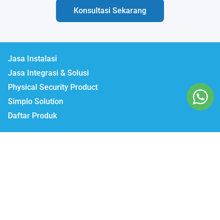
Konsultasi Sekarang
Jasa Instalasi
Jasa Integrasi & Solusi
Physical Security Product
Simplo Solution
Daftar Produk
Lumbatech.com
Our Workshop :
Jakarta | Jl. Zeni AD II No. 14., Rawajati Pancoran, Jakarta Selatan 12750
Bekasi | PTIE II Jl. Anggrek Raya Blok A/376 Bekasi Timur 17510
Malang | Jl. Ki Ageng Gribig No.494, Kedungkandang, Kec.
Kedungkandang, Kota Malang, Jawa Timur 65139
Whatsapp / Telegram