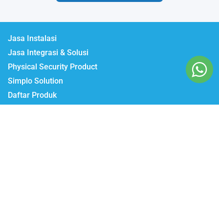
Jasa Instalasi
Jasa Integrasi & Solusi
Physical Security Product
Simplo Solution
Daftar Produk
Lumbatech.com
Our Workshop :
Jakarta | Jl. Zeni AD II No. 14., Rawajati Pancoran, Jakarta Selatan 12750
Bekasi | PTIE II Jl. Anggrek Raya Blok A/376 Bekasi Timur 17510
Malang | Jl. Ki Ageng Gribig No.494, Kedungkandang, Kec.
Kedungkandang, Kota Malang, Jawa Timur 65139
Whatsapp / Telegram
Marketing I : 0811-881-901