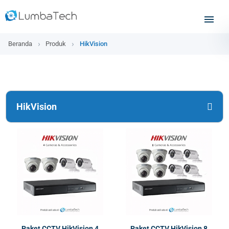
Beranda
Produk
HikVision
HikVision
Paket CCTV HikVision 4
Paket CCTV HikVision 8