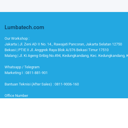
Lumbatech.com
Our Workshop :
Jakarta | Jl. Zeni AD II No. 14., Rawajati Pancoran, Jakarta Selatan 12750
Bekasi | PTIE II Jl. Anggrek Raya Blok A/376 Bekasi Timur 17510
Malang | Jl. Ki Ageng Gribig No.494, Kedungkandang, Kec. Kedungkandang,
Whatsapp / Telegram
Marketing I : 0811-881-901
Bantuan Teknisi (After Sales) : 0811-9006-160
Office Number
Telp : 021 799 6121