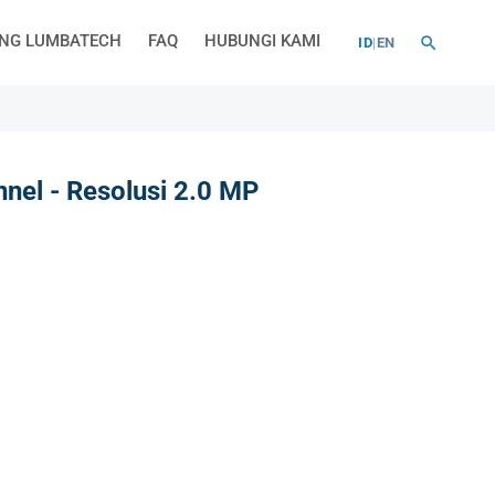
NG LUMBATECH
FAQ
HUBUNGI KAMI
ID
|
EN
nel - Resolusi 2.0 MP