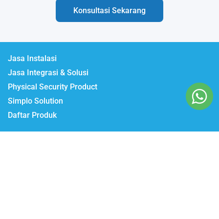
Konsultasi Sekarang
Jasa Instalasi
Jasa Integrasi & Solusi
Physical Security Product
Simplo Solution
Daftar Produk
Lumbatech.com
Our Workshop :
Jakarta | Jl. Zeni AD II No. 14., Rawajati Pancoran, Jakarta Selatan 12750
Bekasi | PTIE II Jl. Anggrek Raya Blok A/376 Bekasi Timur 17510
Malang | Jl. Ki Ageng Gribig No.494, Kedungkandang, Kec.
Kedungkandang, Kota Malang, Jawa Timur 65139
Whatsapp / Telegram