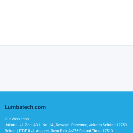
Lumbatech.com
Our Workshop :
Jakarta | Jl. Zeni AD II No. 14., Rawajati Pancoran, Jakarta Selatan 12750
Bekasi | PTIE II Jl. Anggrek Raya Blok A/376 Bekasi Timur 17510