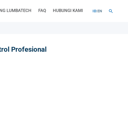
NG LUMBATECH
FAQ
HUBUNGI KAMI
ID
|
EN
rol Profesional