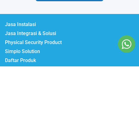
Jasa Instalasi
Jasa Integrasi & Solusi
Physical Security Product
Simplo Solution
Daftar Produk
Lumbatech.com
Our Workshop :
Jakarta | Jl. Zeni AD II No. 14., Rawajati Pancoran, Jakarta Selatan 12750
Bekasi | PTIE II Jl. Anggrek Raya Blok A/376 Bekasi Timur 17510
Malang | Jl. Ki Ageng Gribig No.494, Kedungkandang, Kec.
Kedungkandang, Kota Malang, Jawa Timur 65139
Whatsapp / Telegram
Marketing I : 0811-881-901