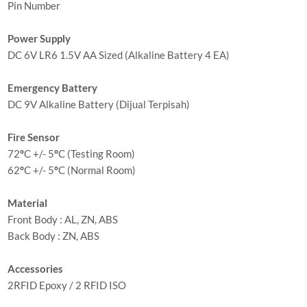
Pin Number
Power Supply
DC 6V LR6 1.5V AA Sized (Alkaline Battery 4 EA)
Emergency Battery
DC 9V Alkaline Battery (Dijual Terpisah)
Fire Sensor
72
°
C +/- 5
°
C (Testing Room)
62
°
C +/- 5
°
C (Normal Room)
Material
Front Body : AL, ZN, ABS
Back Body : ZN, ABS
Accessories
2RFID Epoxy / 2 RFID ISO