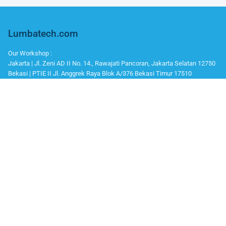
Lumbatech.com
Our Workshop :
Jakarta | Jl. Zeni AD II No. 14., Rawajati Pancoran, Jakarta Selatan 12750
Bekasi | PTIE II Jl. Anggrek Raya Blok A/376 Bekasi Timur 17510
Malang | Jl. Ki Ageng Gribig No.494, Kedungkandang, Kec. Kedungkandang,
Whatsapp / Telegram
Marketing I : 0811-881-901
Bantuan Teknisi (After Sales) : 0811-9006-160
Office Number
Telp : 021 799 6121