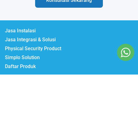
Konsultasi Sekarang
Jasa Instalasi
Jasa Integrasi & Solusi
Physical Security Product
Simplo Solution
Daftar Produk
Lumbatech.com
Our Workshop :
Jakarta | Jl. Zeni AD II No. 14., Rawajati Pancoran, Jakarta Selatan 12750
Bekasi | PTIE II Jl. Anggrek Raya Blok A/376 Bekasi Timur 17510
Malang | Jl. Ki Ageng Gribig No.494, Kedungkandang, Kec.
Kedungkandang, Kota Malang, Jawa Timur 65139
Whatsapp / Telegram
Marketing I : 0811-881-901