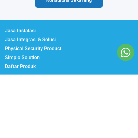
Konsultasi Sekarang
Jasa Instalasi
Jasa Integrasi & Solusi
Physical Security Product
Simplo Solution
Daftar Produk
Lumbatech.com
Our Workshop :
Jakarta | Jl. Zeni AD II No. 14., Rawajati Pancoran, Jakarta Selatan 12750
Bekasi | PTIE II Jl. Anggrek Raya Blok A/376 Bekasi Timur 17510
Malang | Jl. Ki Ageng Gribig No.494, Kedungkandang, Kec.
Kedungkandang, Kota Malang, Jawa Timur 65139
Whatsapp / Telegram
Marketing I : 0811-881-901