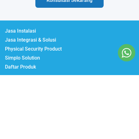
Konsultasi Sekarang
Jasa Instalasi
Jasa Integrasi & Solusi
Physical Security Product
Simplo Solution
Daftar Produk
Lumbatech.com
Our Workshop :
Jakarta | Jl. Zeni AD II No. 14., Rawajati Pancoran, Jakarta Selatan 12750
Bekasi | PTIE II Jl. Anggrek Raya Blok A/376 Bekasi Timur 17510
Malang | Jl. Ki Ageng Gribig No.494, Kedungkandang, Kec.
Kedungkandang, Kota Malang, Jawa Timur 65139
Whatsapp / Telegram
Marketing I : 0811-881-901