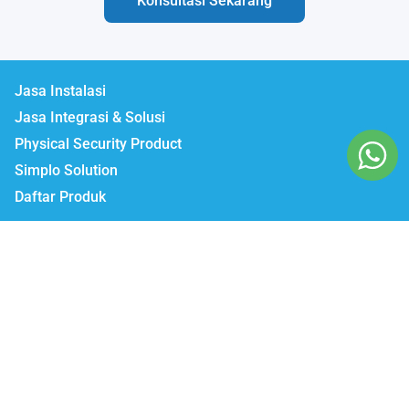
Konsultasi Sekarang
Jasa Instalasi
Jasa Integrasi & Solusi
Physical Security Product
Simplo Solution
Daftar Produk
Lumbatech.com
Our Workshop :
Jakarta | Jl. Zeni AD II No. 14., Rawajati Pancoran, Jakarta Selatan 12750
Bekasi | PTIE II Jl. Anggrek Raya Blok A/376 Bekasi Timur 17510
Malang | Jl. Ki Ageng Gribig No.494, Kedungkandang, Kec.
Kedungkandang, Kota Malang, Jawa Timur 65139
Whatsapp / Telegram
Marketing I : 0811-881-901