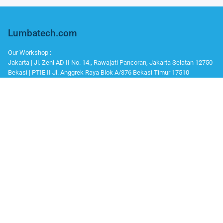
Lumbatech.com
Our Workshop :
Jakarta | Jl. Zeni AD II No. 14., Rawajati Pancoran, Jakarta Selatan 12750
Bekasi | PTIE II Jl. Anggrek Raya Blok A/376 Bekasi Timur 17510
Malang | Jl. Ki Ageng Gribig No.494, Kedungkandang, Kec. Kedungkandang,
Whatsapp / Telegram
Marketing I : 0811-881-901
Bantuan Teknisi (After Sales) : 0811-9006-160
Office Number
Telp : 021 799 6121