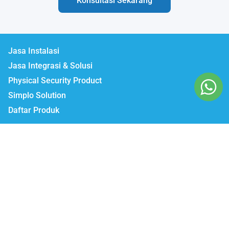
Konsultasi Sekarang
Jasa Instalasi
Jasa Integrasi & Solusi
Physical Security Product
Simplo Solution
Daftar Produk
Lumbatech.com
Our Workshop :
Jakarta | Jl. Zeni AD II No. 14., Rawajati Pancoran, Jakarta Selatan 12750
Bekasi | PTIE II Jl. Anggrek Raya Blok A/376 Bekasi Timur 17510
Malang | Jl. Ki Ageng Gribig No.494, Kedungkandang, Kec.
Kedungkandang, Kota Malang, Jawa Timur 65139
Whatsapp / Telegram
Marketing I : 0811-881-901