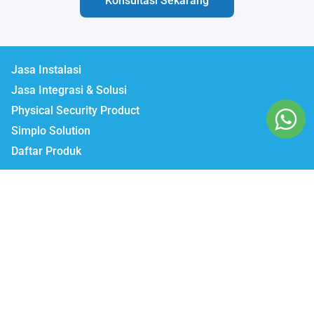
Konsultasi Sekarang
Jasa Instalasi
Jasa Integrasi & Solusi
Physical Security Product
Simplo Solution
Daftar Produk
Lumbatech.com
Our Workshop :
Jakarta | Jl. Zeni AD II No. 14., Rawajati Pancoran, Jakarta Selatan 12750
Bekasi | PTIE II Jl. Anggrek Raya Blok A/376 Bekasi Timur 17510
Malang | Jl. Ki Ageng Gribig No.494, Kedungkandang, Kec.
Kedungkandang, Kota Malang, Jawa Timur 65139
Whatsapp / Telegram
Marketing I : 0811-881-901