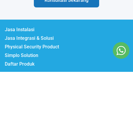
Konsultasi Sekarang
Jasa Instalasi
Jasa Integrasi & Solusi
Physical Security Product
Simplo Solution
Daftar Produk
Lumbatech.com
Our Workshop :
Jakarta | Jl. Zeni AD II No. 14., Rawajati Pancoran, Jakarta Selatan 12750
Bekasi | PTIE II Jl. Anggrek Raya Blok A/376 Bekasi Timur 17510
Malang | Jl. Ki Ageng Gribig No.494, Kedungkandang, Kec.
Kedungkandang, Kota Malang, Jawa Timur 65139
Whatsapp / Telegram
Marketing I : 0811-881-901