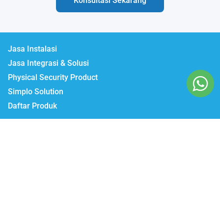
Konsultasi Sekarang
Jasa Instalasi
Jasa Integrasi & Solusi
Physical Security Product
Simplo Solution
Daftar Produk
Lumbatech.com
Our Workshop :
Jakarta | Jl. Zeni AD II No. 14., Rawajati Pancoran, Jakarta Selatan 12750
Bekasi | PTIE II Jl. Anggrek Raya Blok A/376 Bekasi Timur 17510
Malang | Jl. Ki Ageng Gribig No.494, Kedungkandang, Kec.
Kedungkandang, Kota Malang, Jawa Timur 65139
Whatsapp / Telegram
Marketing I : 0811-881-901