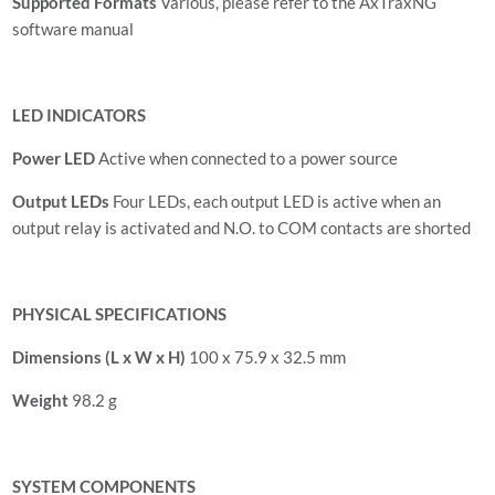
Supported Formats
Various, please refer to the AxTraxNG
software manual
LED INDICATORS
Power LED
Active when connected to a power source
Output LEDs
Four LEDs, each output LED is active when an
output relay is activated and N.O. to COM contacts are shorted
PHYSICAL SPECIFICATIONS
Dimensions (L x W x H)
100 x 75.9 x 32.5 mm
Weight
98.2 g
SYSTEM COMPONENTS