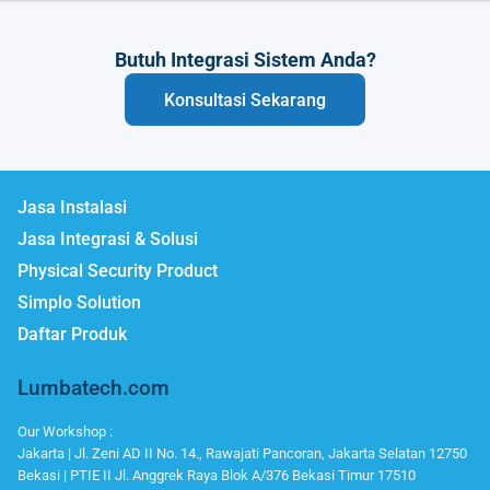
Butuh Integrasi Sistem Anda?
Konsultasi Sekarang
Jasa Instalasi
Jasa Integrasi & Solusi
Physical Security Product
Simplo Solution
Daftar Produk
Lumbatech.com
Our Workshop :
Jakarta | Jl. Zeni AD II No. 14., Rawajati Pancoran, Jakarta Selatan 12750
Bekasi | PTIE II Jl. Anggrek Raya Blok A/376 Bekasi Timur 17510