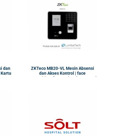
i dan
ZKTeco MB20-VL Mesin Absensi
n Kartu
dan Akses Kontrol | face
recognition, fingerprint, dan ID card