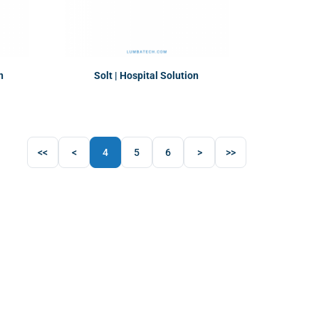
n
Solt | Hospital Solution
<<
<
4
5
6
>
>>