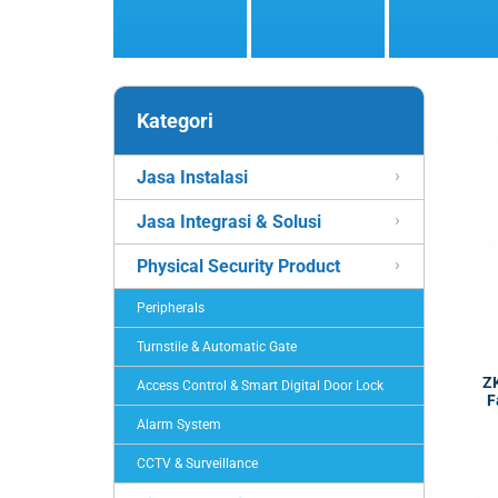
Kategori
Jasa Instalasi
Jasa Integrasi & Solusi
Physical Security Product
Peripherals
Turnstile & Automatic Gate
Z
Access Control & Smart Digital Door Lock
F
Alarm System
CCTV & Surveillance