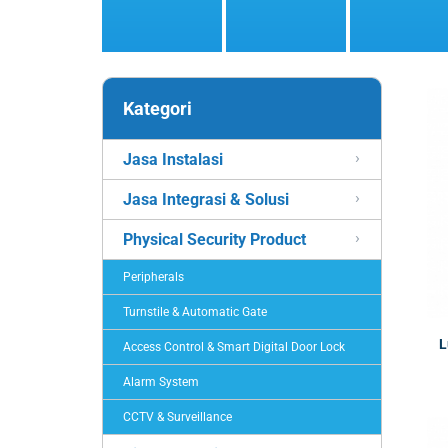
Kategori
Jasa Instalasi
Jasa Integrasi & Solusi
Physical Security Product
Peripherals
Turnstile & Automatic Gate
L
Access Control & Smart Digital Door Lock
Alarm System
CCTV & Surveillance