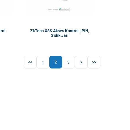
rol
ZkTeco X8S Akses Kontrol | PIN,
Sidik Jari
<<
1
2
3
>
>>