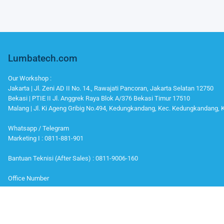
Lumbatech.com
Our Workshop :
Jakarta | Jl. Zeni AD II No. 14., Rawajati Pancoran, Jakarta Selatan 12750
Bekasi | PTIE II Jl. Anggrek Raya Blok A/376 Bekasi Timur 17510
Malang | Jl. Ki Ageng Gribig No.494, Kedungkandang, Kec. Kedungkandang,
Whatsapp / Telegram
Marketing I : 0811-881-901
Bantuan Teknisi (After Sales) : 0811-9006-160
Office Number
Telp : 021 799 6121