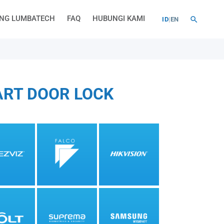
NG LUMBATECH
FAQ
HUBUNGI KAMI
ID
|
EN
ART DOOR LOCK