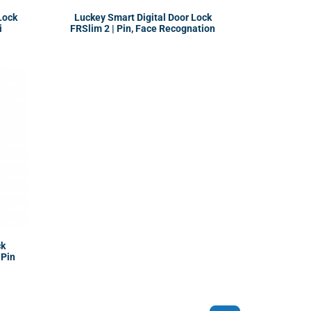
Lock
Luckey Smart Digital Door Lock
i
FRSlim 2 | Pin, Face Recognation
ck
 Pin