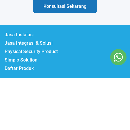
Konsultasi Sekarang
Jasa Instalasi
Jasa Integrasi & Solusi
Physical Security Product
Simplo Solution
Daftar Produk
Lumbatech.com
Our Workshop :
Jakarta | Jl. Zeni AD II No. 14., Rawajati Pancoran, Jakarta Selatan 12750
Bekasi | PTIE II Jl. Anggrek Raya Blok A/376 Bekasi Timur 17510
Malang | Jl. Ki Ageng Gribig No.494, Kedungkandang, Kec.
Kedungkandang, Kota Malang, Jawa Timur 65139
Whatsapp / Telegram