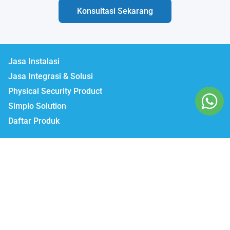
Konsultasi Sekarang
Jasa Instalasi
Jasa Integrasi & Solusi
Physical Security Product
Simplo Solution
Daftar Produk
Lumbatech.com
Our Workshop :
Jakarta | Jl. Zeni AD II No. 14., Rawajati Pancoran, Jakarta Selatan 12750
Bekasi | PTIE II Jl. Anggrek Raya Blok A/376 Bekasi Timur 17510
Malang | Jl. Ki Ageng Gribig No.494, Kedungkandang, Kec.
Kedungkandang, Kota Malang, Jawa Timur 65139
Whatsapp / Telegram