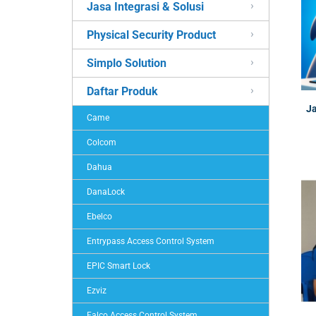
Jasa Integrasi & Solusi
Physical Security Product
Simplo Solution
Daftar Produk
Ja
Came
Colcom
Dahua
DanaLock
Ebelco
Entrypass Access Control System
EPIC Smart Lock
Ezviz
Falco Access Control System