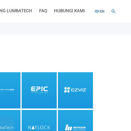
NG LUMBATECH
FAQ
HUBUNGI KAMI
ID
|
EN